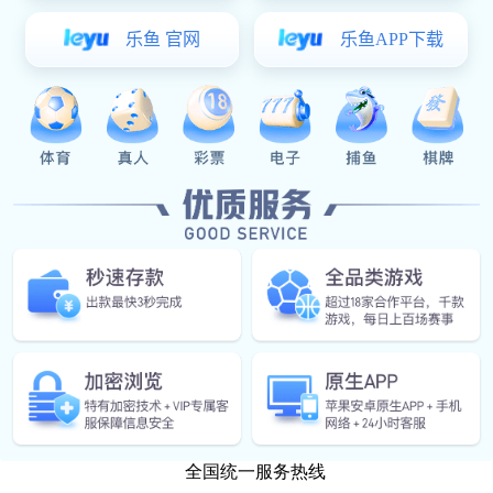
上一篇
下一篇
关于彩神
产品展示
公司简介
智慧农贸
企业荣誉
无人值守称重系统
设备展示
电子汽车衡
在线留言
电子地上衡
彩神 资讯
企业案例
公司动态
招贤纳士
行业资讯
全国统一服务热线