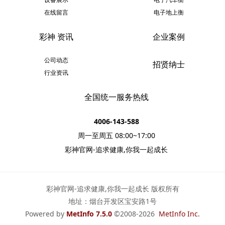
在线留言
电子地上衡
彩神 资讯
企业案例
公司动态
招贤纳士
行业资讯
全国统一服务热线
4006-143-588
周一至周五 08:00~17:00
彩神官网-追求健康,你我一起成长
彩神官网-追求健康,你我一起成长 版权所有
地址：烟台开发区宝安路1号
Powered by
MetInfo 7.5.0
©2008-2026
MetInfo Inc.