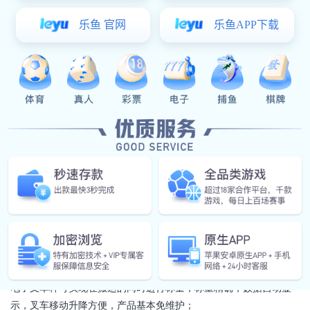
产品特点：电子叉车秤可实现在搬运的同时进行称量，称重精确，数
据自动显示，叉车移动升降方便，产品基本免维护；产品叉齿有开孔
与不开孔两种型式；产品表面喷塑，外观精美；配置各类防爆仪表与
防爆电池，防爆接线盒，采用铜制滚轮，即成为防爆叉车秤规格参
数：最大称重:1t,2t,3t叉齿长度:1220mm叉齿外侧间距：
580mm,715mm叉齿最低离地面高度:80mm叉齿升降行程:120mm
碳钢或不锈钢材质任选
上一篇
下一篇
详细信息
产品特点：
电子叉车秤可实现在搬运的同时进行称量，称重精确，数据自动显
示，叉车移动升降方便，产品基本免维护；