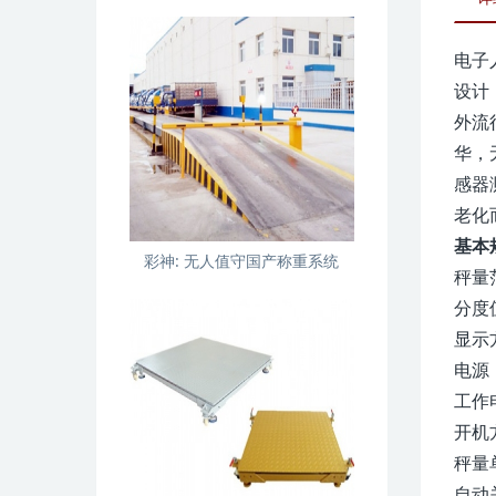
电子
设计
外流
华，
感器
老化
基本
彩神:
无人值守国产称重系统
秤量范
分度值
显示
电源：
工作电
开机
秤量单
自动