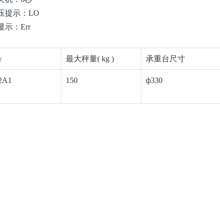
压提示：LO
示：Err
号
最大秤量
( kg )
承重台尺寸
2A
1
150
ф
330